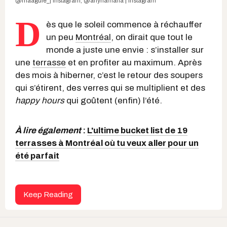
@maaguie_| Instagram
,
@arlynamaria | Instagram
D
ès que le soleil commence à réchauffer
un peu
Montréal
, on dirait que tout le
monde a juste une envie : s’installer sur
une
terrasse
et en profiter au maximum. Après
des mois à hiberner, c’est le retour des soupers
qui s’étirent, des verres qui se multiplient et des
happy hours
qui goûtent (enfin) l’été.
À lire également
:
L'ultime bucket list de 19
terrasses à Montréal où tu veux aller pour un
été parfait
Keep Reading