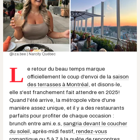
@iza.bee | Narcity Québec
L
e retour du beau temps marque
officiellement le coup d’envoi de la
saison
des terrasses à Montréal
, et disons-le,
elle s'est franchement fait attendre en 2025!
Quand l'été arrive, la métropole vibre d'une
manière assez unique, et il y a des restaurants
parfaits pour profiter de chaque occasion :
brunch entre ami.e.s,
sangria devant le coucher
du soleil
, après-midi festif,
rendez-vous
romantique
ou 5 à 7 à la quête de rencontres