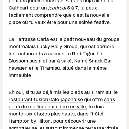
pour les jeudis réussis ». Si tu es déjà allé.e au
Cathcart pour un
j
eudredi
5 à 7, tu peux
facilement comprendre que c'est la nouvelle
place où tu veux être pour une soirée festive.
La Terrasse Carla est le petit nouveau du groupe
montréalais Lucky Belly Group, qui est derrière
les restaurants à succès Le Red Tiger, Le
Blossom sushi et bar à saké, Kamé Snack-Bar
hawaïen et le
Tiramisu
, situé dans le même
immeuble.
Eh oui, si tu as déjà mis les pieds au
Tiramisu, le
restaurant fusion italo-japonaise
qui offre
sans
doute le meilleur pain doré en ville,
tu dois
monter six étages plus hauts, dans l'hôtel
Hampton by Hilton, pour découvrir une
somptueuse, et surtout immense terrasse vitrée