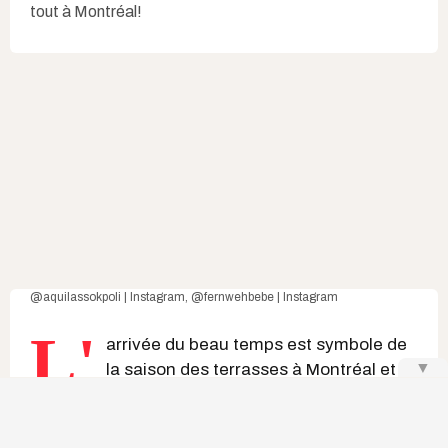
tout à Montréal!
@aquilassokpoli | Instagram
,
@fernwehbebe | Instagram
L'
arrivée du beau temps est symbole de
▼
la
saison des terrasses à Montréal
et
l'effervescence qui l'accompagne a
quelque chose de bien unique. La métropole
regorge de restaurants et
de patios idéals pour