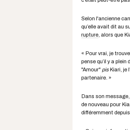
c’était peut-être pa
Selon l'ancienne cand
qu’elle avait dit au 
rupture
, alors que Ki
« Pour vrai, je tro
pense qu’il y a plein
"Amour"
pis
Kiari, j
partenaire. »
Dans son message, e
de nouveau pour Kiari
différemment depuis 