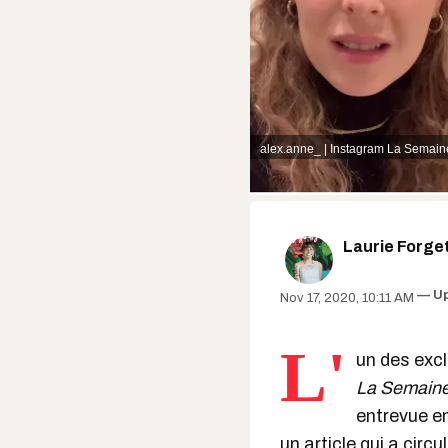
alex.anne_ | Instagram
La Semaine
Laurie Forge
U
Nov 17, 2020, 10:11 AM
L'
un des excl
La Semaine 
entrevue en
un article qui a cir