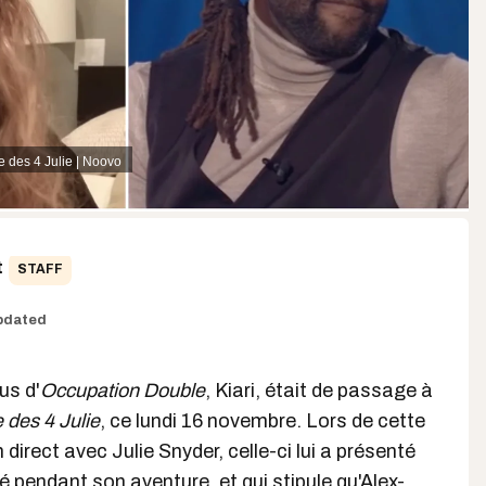
 des 4 Julie | Noovo
t
STAFF
pdated
us d'
Occupation Double
, Kiari, était de passage à
des 4 Julie
, ce lundi 16 novembre. Lors de cette
 direct avec Julie Snyder, celle-ci lui a présenté
culé pendant son aventure
, et qui stipule qu'
Alex-