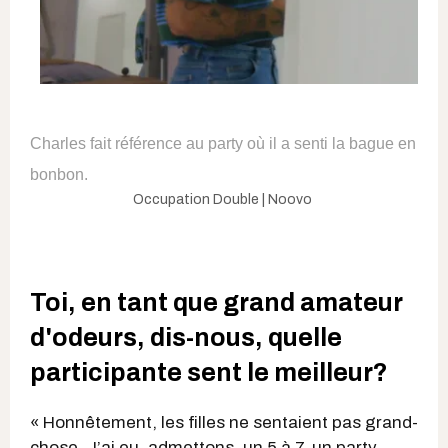
Charles fait référence au party où il a senti la bague en
bonbon.
Occupation Double | Noovo
Toi, en tant que grand amateur
d'odeurs, dis-nous, quelle
participante sent le meilleur?
« Honnêtement, les filles ne sentaient pas grand-
chose. J’ai eu, admettons, un 5 à 7, un party.