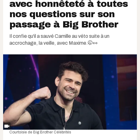
avec honnêteté à toutes
nos questions sur son
passage à Big Brother
Il confie qu'il a sauvé Camille au véto suite à un
accrochage, la veille, avec Maxime.🤭👀
Courtoisie de Big Brother Célébrités