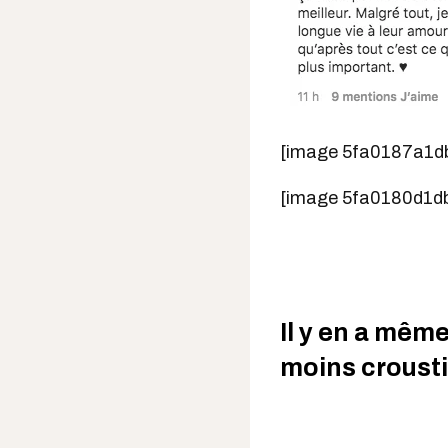
[image 5fa0187a1d
[image 5fa0180d1d
Il y en a mêm
moins crousti