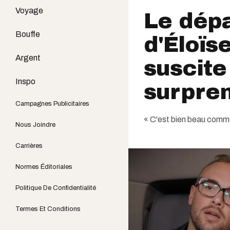
Voyage
Le dépa
Bouffe
d'Éloïs
Argent
suscite
Inspo
surpre
Campagnes Publicitaires
« C'est bien beau comme 
Nous Joindre
Carrières
Normes Éditoriales
Politique De Confidentialité
Termes Et Conditions