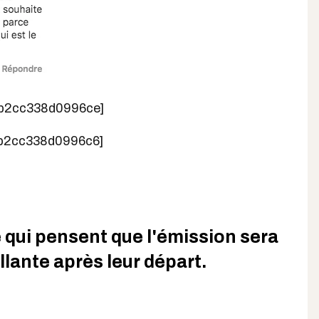
b2cc338d0996ce]
b2cc338d0996c6]
e qui pensent que l'émission sera
llante après leur départ.