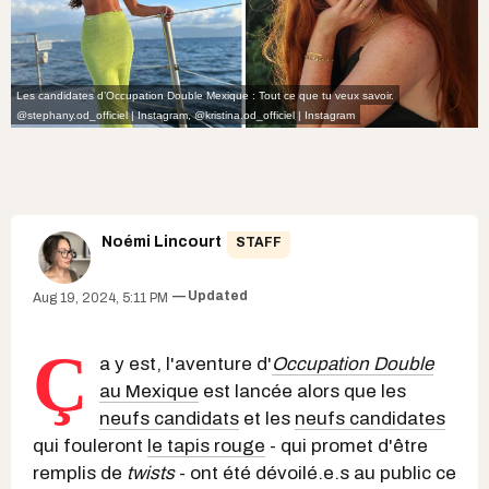
Les candidates d’Occupation Double Mexique : Tout ce que tu veux savoir.
@stephany.od_officiel | Instagram
,
@kristina.od_officiel | Instagram
Noémi Lincourt
STAFF
Updated
Aug 19, 2024, 5:11 PM
Ç
a y est, l'aventure d'
Occupation Double
au Mexique
est lancée alors que les
neufs candidats
et les
neufs candidates
qui fouleront
le tapis rouge
- qui promet d'être
remplis de
twists
- ont été dévoilé.e.s au public ce