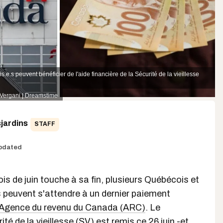
e.s peuvent bénéficier de l'aide financière de la Sécurité de la vieillesse
 Vergani | Dreamstime
jardins
STAFF
pdated
ois de juin touche à sa fin, plusieurs Québécois et
peuvent s'attendre à un dernier paiement
Agence du revenu du Canada (ARC)
. Le
ité de la vieillesse (SV)
est remis ce 26 juin -et