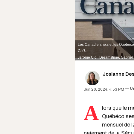
Les Canadien.ne.s et les Québécois.
(SV).
Jerome Cid | Dreamstime
,
Gabriel
Josianne Des
U
Jun 26, 2024, 4:53 PM
A
lors que le m
Québécoises 
mensuel de l'
paiement de la Sécur