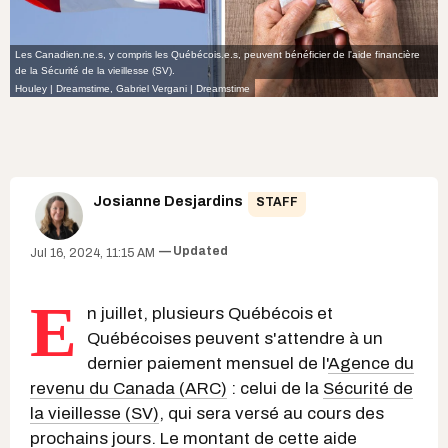
Les Canadien.ne.s, y compris les Québécois.e.s, peuvent bénéficier de l'aide financière
de la Sécurité de la vieillesse (SV).
Houley | Dreamstime
,
Gabriel Vergani | Dreamstime
Josianne Desjardins
STAFF
Updated
Jul 16, 2024, 11:15 AM
E
n juillet, plusieurs Québécois et
Québécoises peuvent s'attendre à un
dernier paiement mensuel de l'
Agence du
revenu du Canada (ARC)
: celui de la
Sécurité de
la vieillesse (SV)
, qui sera versé au cours des
prochains jours. Le montant de cette aide