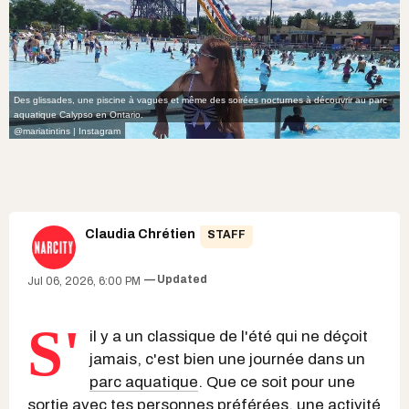
Des glissades, une piscine à vagues et même des soirées nocturnes à découvrir au parc
aquatique Calypso en Ontario.
@mariatintins | Instagram
Claudia Chrétien
STAFF
Updated
Jul 06, 2026, 6:00 PM
S'
il y a un classique de l'été qui ne déçoit
jamais, c'est bien une journée dans un
parc aquatique
. Que ce soit pour une
sortie avec tes personnes préférées, une activité