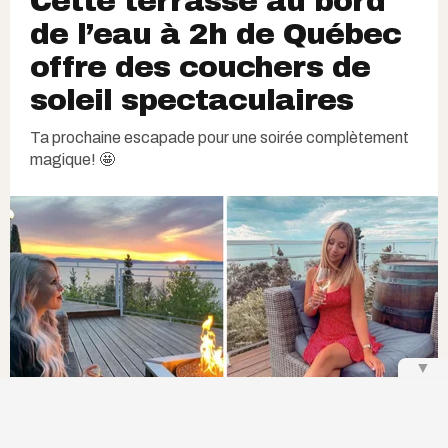
Cette terrasse au bord
de l’eau à 2h de Québec
offre des couchers de
soleil spectaculaires
Ta prochaine escapade pour une soirée complètement
magique! 🤩
▼
@marikittyx | Instagram
,
@audreyann.p | Instagram