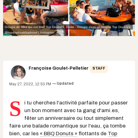
Groupe de filles qui ont loué Top Dopico's. Droite : Groupe dans un beigne Top Dopico's.
@topdopicosbbqdonut | Instagram
Françoise Goulet-Pelletier
STAFF
Updated
May 27, 2022, 12:53 PM
S
i tu cherches l'activité parfaite pour passer
un bon moment avec ta gang d'ami.es,
fêter un anniversaire ou tout simplement
faire une balade romantique sur l'eau, ça tombe
bien, car les
« BBQ Donuts »
flottants
de
Top