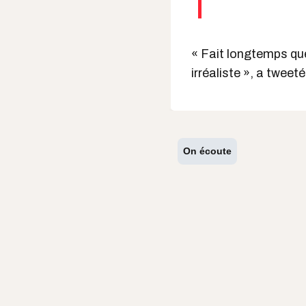
« Fait longtemps que
irréaliste », a twee
On écoute