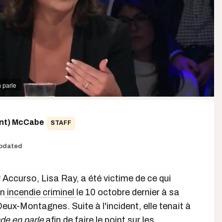
 parle
ent) McCabe
STAFF
pdated
y Accurso, Lisa Ray, a été victime de ce qui
un
incendie criminel
le 10 octobre dernier à sa
Deux-Montagnes. Suite à l'incident, elle tenait à
de en parle
afin de faire le point sur les