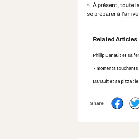
». À présent, toute l
se préparer à
l'arriv
Phillip Danault et sa f
7 moments touchants des
Danault et sa pizza : le