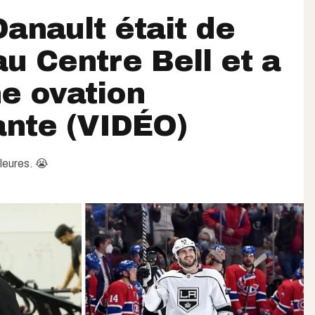
Danault était de
au Centre Bell et a
e ovation
nte (VIDÉO)
pleures. 😭