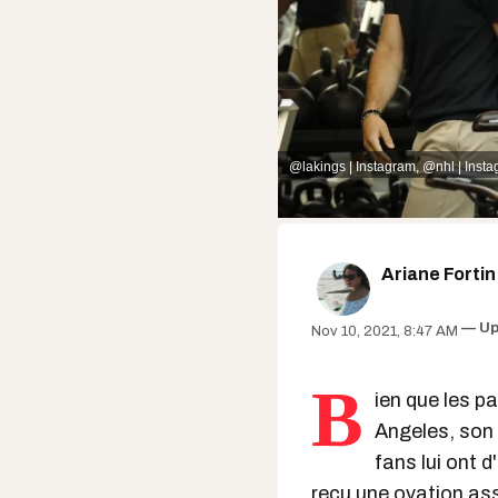
@lakings | Instagram
,
@nhl | Inst
Ariane Fortin
Up
Nov 10, 2021, 8:47 AM
B
ien que les p
Angeles, son 
fans lui ont d
reçu une ovation a