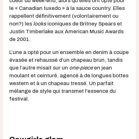
coeur du week-end, alors qu'elles ont opté pour
le « Canadian tuxedo » à la sauce country. Elles
rappellent définitivement (volontairement ou
non?) les
looks
iconiques de Britney Spears et
Justin Timberlake aux American Music Awards
de 2001.
L’une a opté pour un ensemble en denim à coupe
évasée et rehaussé d’un chapeau brun, tandis
que l’autre misait sur un
one-piece
en jean
moulant et ceinturé, agencé à de longues bottes
western et à un chapeau tressé. Un parfait
mélange de style qui transmet l'essence du
festival.