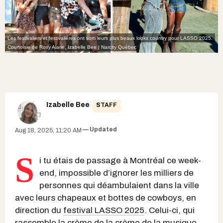
Les festivaliers et festivalières ont sorti leurs plus beaux looks country pour LASSO 2025.
Courtoisie de Roxy Alarie
, Izabelle Bee | Narcity Québec
Izabelle Bee
STAFF
Updated
Aug 18, 2025, 11:20 AM
S
i tu étais de passage à Montréal ce week-
end, impossible d’ignorer les milliers de
personnes qui déambulaient dans la ville
avec leurs chapeaux et bottes de cowboys, en
direction du
festival LASSO 2025
. Celui-ci, qui
rassemble la crème de la crème de la musique