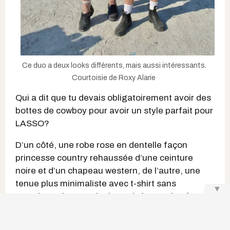
Ce duo a deux looks différents, mais aussi intéressants.
Courtoisie de Roxy Alarie
Qui a dit que tu devais obligatoirement avoir des
bottes de cowboy pour avoir un style parfait pour
LASSO?
D’un côté, une robe rose en dentelle façon
princesse country rehaussée d’une ceinture
noire et d’un chapeau western, de l’autre, une
tenue plus minimaliste avec t-shirt sans
▼
manches, short en denim style bermuda -
la
tendance de l'été - et casquette « country »
agencée à un bandana. Les accessoires et