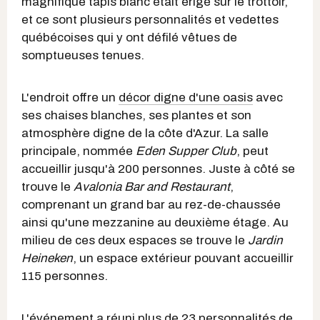
magnifique tapis blanc était érigé sur le trottoir,
et ce sont plusieurs personnalités et vedettes
québécoises qui y ont défilé vêtues de
somptueuses tenues.
L'endroit offre un
décor digne d'une oasis
avec
ses chaises blanches, ses plantes et son
atmosphère digne de la côte d'Azur. La salle
principale, nommée
Eden Supper Club
, peut
accueillir jusqu'à 200 personnes. Juste à côté se
trouve le
Avalonia Bar and Restaurant
,
comprenant un grand bar au rez-de-chaussée
ainsi qu'une mezzanine au deuxième étage. Au
milieu de ces deux espaces se trouve le
Jardin
Heineken
, un espace extérieur pouvant accueillir
115 personnes.
L'événement a réuni plus de 23
personnalités
de