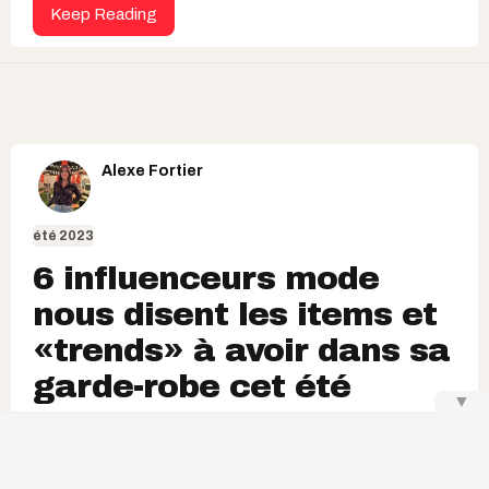
Keep Reading
Alexe Fortier
été 2023
6 influenceurs mode
nous disent les items et
«trends» à avoir dans sa
garde-robe cet été
▼
On n’était pas prêts pour le retour des ballerines! 😱