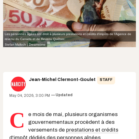
Les personnes âgées ont droit à plusieurs prestations et crédits d'impôts de l'Agence de
revenu du Canada et de Revenu Québec.
Stefan Malloch | Dreamstime
Jean-Michel Clermont-Goulet
STAFF
Updated
May 04, 2026, 3:00 PM
C
e mois de mai, plusieurs organismes
gouvernementaux procèdent à des
versements de
prestations et crédits
d'impôt
dédiés des personnes aînées