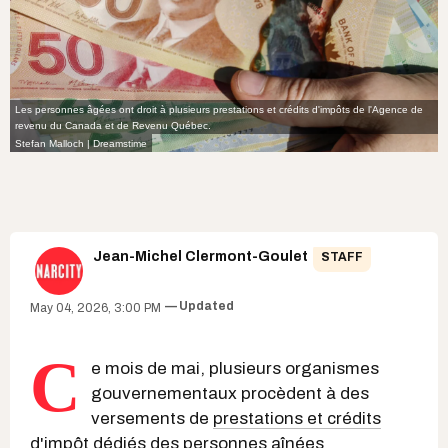
Les personnes âgées ont droit à plusieurs prestations et crédits d'impôts de l'Agence de
revenu du Canada et de Revenu Québec.
Stefan Malloch | Dreamstime
Jean-Michel Clermont-Goulet
STAFF
Updated
May 04, 2026, 3:00 PM
C
e mois de mai, plusieurs organismes
gouvernementaux procèdent à des
versements de
prestations et crédits
d'impôt
dédiés des personnes aînées