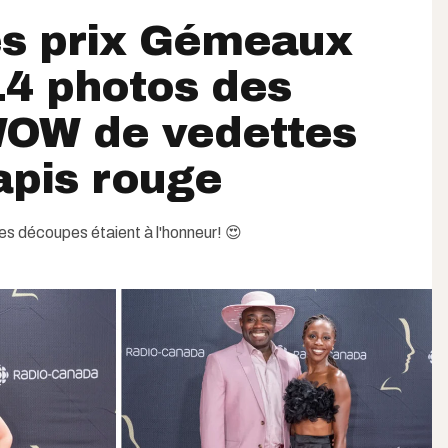
es prix Gémeaux
14 photos des
WOW de vedettes
tapis rouge
t les découpes étaient à l'honneur! 😍