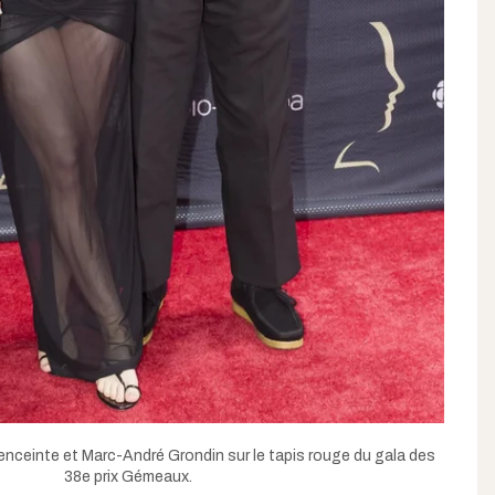
ceinte et Marc-André Grondin sur le tapis rouge du gala des
38e prix Gémeaux.