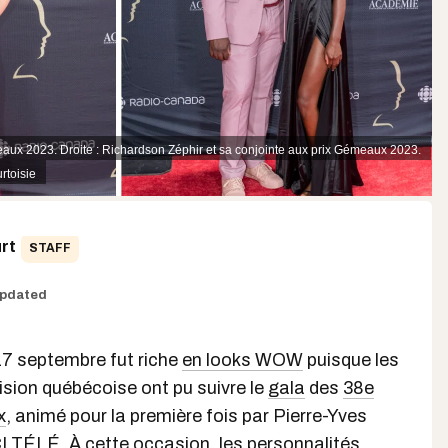
eaux 2023. Droite : Richardson Zéphir et sa conjointe aux prix Gémeaux 2023.
rtoisie
rt
STAFF
pdated
7 septembre fut riche
en looks WOW
puisque les
ision québécoise ont pu suivre le
gala
des
38e
x
, animé pour la première fois par Pierre-Yves
ICI TÉLÉ. À cette occasion, les
personnalités