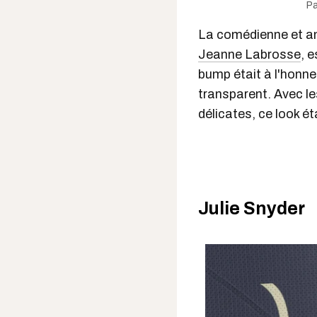
Pa
La comédienne et a
Jeanne Labrosse
, 
bump était à l'honne
transparent. Avec le
délicates, ce look ét
Julie Snyder