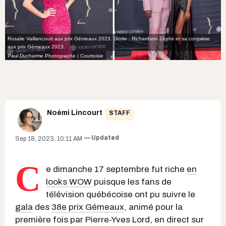
Rosalie Vaillancourt aux prix Gémeaux 2023. Droite : Richardson Zéphir et sa conjointe
aux prix Gémeaux 2023.
Paul Ducharme Photographe | Courtoisie
Noémi Lincourt
STAFF
Updated
Sep 18, 2023, 10:11 AM
C
e dimanche 17 septembre fut riche
en
looks WOW
puisque les fans de
télévision québécoise ont pu suivre le
gala
des
38e prix Gémeaux
, animé pour la
première fois par Pierre-Yves Lord, en direct sur