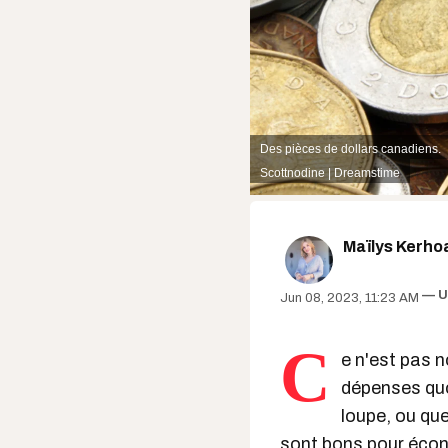
Des pièces de dollars canadiens.
Scottnodine | Dreamstime
Maïlys Kerho
U
Jun 08, 2023, 11:23 AM
C
e n'est pas 
dépenses quo
loupe, ou qu
sont bons pour
écon