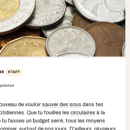
as
STAFF
pdated
nouveau de vouloir
sauver des sous
dans tes
tidiennes. Que tu fouilles les
circulaires
à la
e tu fasses un budget serré, tous les moyens
omiser
, surtout de nos jours. D'ailleurs, plusieurs