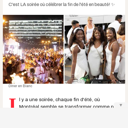
C'est LA soirée où célébrer la fin de l'été en beauté! ✨
Dîner en Blanc
I
l y a une soirée, chaque fin d'été, où
▼
Montréal
semble se transformer comme par
magie. Sans prévenir, un lieu gardé secret
jusqu'à la dernière minute se remplit de
milliers