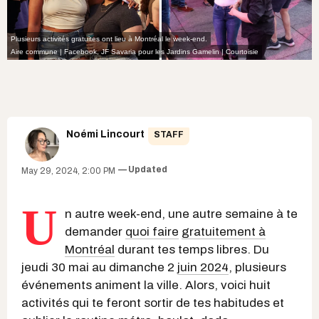
Plusieurs activités gratuites ont lieu à Montréal le week-end.
Aire commune | Facebook
,
JF Savaria pour les Jardins Gamelin | Courtoisie
Noémi Lincourt
STAFF
Updated
May 29, 2024, 2:00 PM
U
n autre week-end, une autre semaine à te
demander
quoi faire
gratuitement à
Montréal
durant tes temps libres. Du
jeudi 30 mai au dimanche 2
juin 2024
, plusieurs
événements animent la ville. Alors, voici huit
activités qui te feront sortir de tes habitudes et