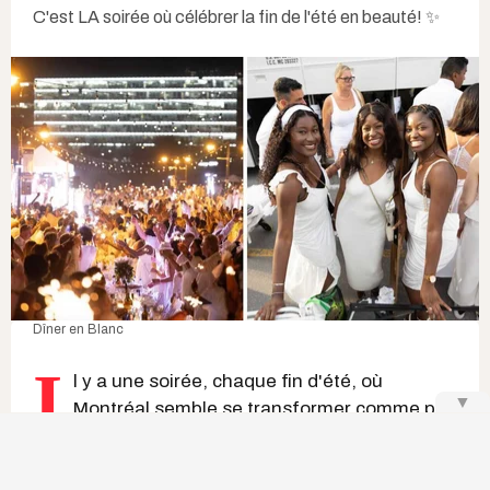
C'est LA soirée où célébrer la fin de l'été en beauté! ✨
Dîner en Blanc
I
l y a une soirée, chaque fin d'été, où
▼
Montréal
semble se transformer comme par
magie. Sans prévenir, un lieu gardé secret
jusqu'à la dernière minute se remplit de
milliers