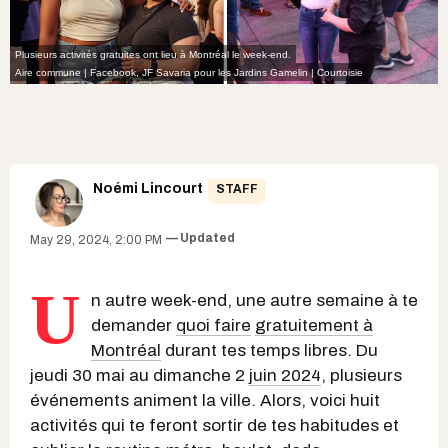
Plusieurs activités gratuites ont lieu à Montréal le week-end.
Aire commune | Facebook
,
JF Savaria pour les Jardins Gamelin | Courtoisie
Noémi Lincourt
STAFF
Updated
May 29, 2024, 2:00 PM
U
n autre week-end, une autre semaine à te
demander
quoi faire
gratuitement à
Montréal
durant tes temps libres. Du
jeudi 30 mai au dimanche 2
juin 2024
, plusieurs
événements animent la ville. Alors, voici huit
activités qui te feront sortir de tes habitudes et