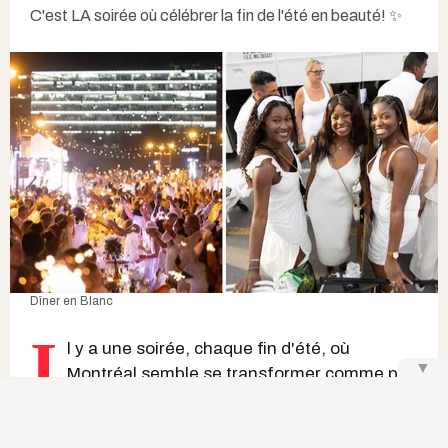
C'est LA soirée où célébrer la fin de l'été en beauté! ✨
Dîner en Blanc
I
l y a une soirée, chaque fin d'été, où
▼
Montréal
semble se transformer comme par
magie. Sans prévenir, un lieu gardé secret
jusqu'à la dernière minute se remplit de
milliers