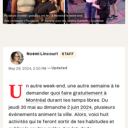
Plusieurs activités gratuites ont lieu à Montréal le week-end.
Aire commune | Facebook
,
JF Savaria pour les Jardins Gamelin | Courtoisie
Noémi Lincourt
STAFF
Updated
May 29, 2024, 2:00 PM
U
n autre week-end, une autre semaine à te
demander
quoi faire
gratuitement à
Montréal
durant tes temps libres. Du
jeudi 30 mai au dimanche 2
juin 2024
, plusieurs
événements animent la ville. Alors, voici huit
activités qui te feront sortir de tes habitudes et