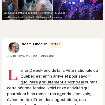
Les activités gratuites durant la Fête nationale du Québec.
Les Guinguettes | Facebook
,
@lakikiadam | Instagram
Noémi Lincourt
STAFF
Updated
Jun 18, 2024, 2:23 PM
L
e long week-end de la la Fête nationale du
Québec est enfin arrivé et pour savoir
quoi faire
gratuitement à Montréal
durant
cette période festive, voici onze activités qui
pourraient bien remplir ton agenda.
Festivals
,
événements offrant des dégustations, des