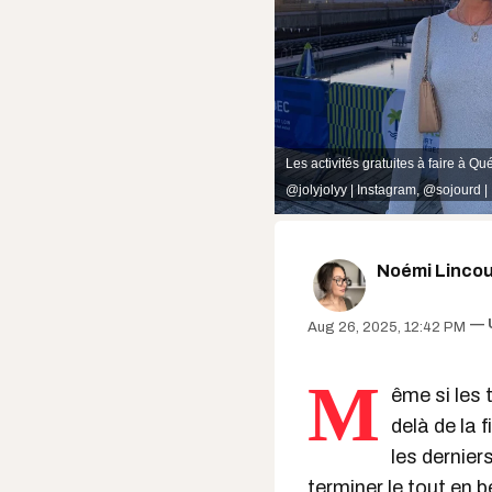
Les activités gratuites à faire à 
@jolyjolyy | Instagram
,
@sojourd |
Noémi Lincou
Aug 26, 2025, 12:42 PM
M
ême si les
delà de la f
les dernier
terminer le tout en 