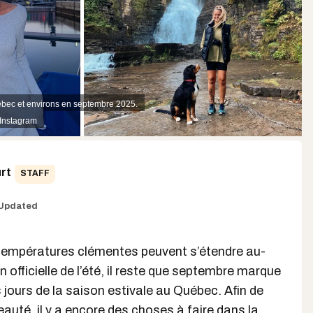
Québec et environs en septembre 2025.
 Instagram
rt
STAFF
Updated
 températures clémentes peuvent s’étendre au-
in officielle de l’été, il reste que septembre marque
s jours de la saison estivale au Québec. Afin de
beauté, il y a encore des choses à
faire dans la