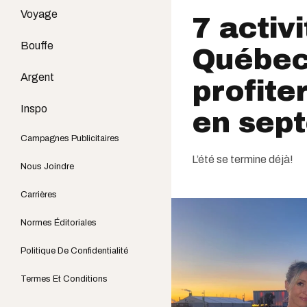
Voyage
7 activ
Bouffe
Québec 
Argent
profiter
Inspo
en sep
Campagnes Publicitaires
L’été se termine déjà!
Nous Joindre
Carrières
Normes Éditoriales
Politique De Confidentialité
Termes Et Conditions