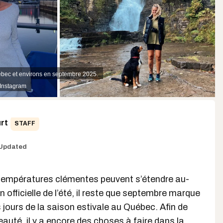
Québec et environs en septembre 2025.
 Instagram
rt
STAFF
Updated
 températures clémentes peuvent s’étendre au-
in officielle de l’été, il reste que septembre marque
s jours de la saison estivale au Québec. Afin de
beauté, il y a encore des choses à
faire dans la