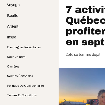
Voyage
7 activ
Bouffe
Québec 
Argent
profiter
Inspo
en sep
Campagnes Publicitaires
L’été se termine déjà!
Nous Joindre
Carrières
Normes Éditoriales
Politique De Confidentialité
Termes Et Conditions