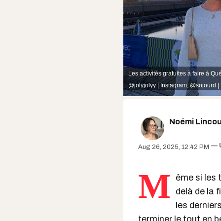
Les activités gratuites à faire à 
@jolyjolyy | Instagram
,
@sojourd |
Noémi Lincou
Aug 26, 2025, 12:42 PM
M
ême si les
delà de la f
les dernier
terminer le tout en 