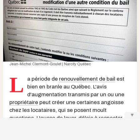
Jean-Michel Clermont-Goulet | Narcity Québec
L
a période de
renouvellement de bail
est
bien en branle au Québec. L'avis
d'augmentation transmis par un ou une
propriétaire
peut créer une certaines angoisse
chez les locataires, qui se posent moult
▼
questions.
Hausse de loyer
, délais à respecter,
droits des résident.e.s : voici tout ce qu'il faut
savoir pour naviguer cette étape sans mauvaise