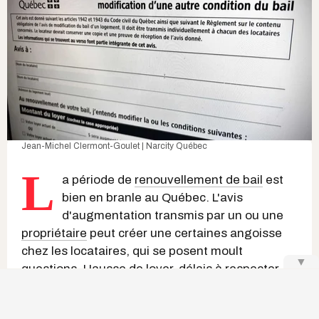
Jean-Michel Clermont-Goulet | Narcity Québec
L
a période de
renouvellement de bail
est
bien en branle au Québec. L'avis
d'augmentation transmis par un ou une
propriétaire
peut créer une certaines angoisse
chez les locataires, qui se posent moult
▼
questions.
Hausse de loyer
, délais à respecter,
droits des résident.e.s : voici tout ce qu'il faut
savoir pour naviguer cette étape sans mauvaise