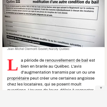
Jean-Michel Clermont-Goulet | Narcity Québec
L
a période de
renouvellement de bail
est
bien en branle au Québec. L'avis
d'augmentation transmis par un ou une
propriétaire
peut créer une certaines angoisse
chez les locataires, qui se posent moult
▼
questions.
Hausse de loyer
, délais à respecter,
droits des résident.e.s : voici tout ce qu'il faut
savoir pour naviguer cette étape sans mauvaise