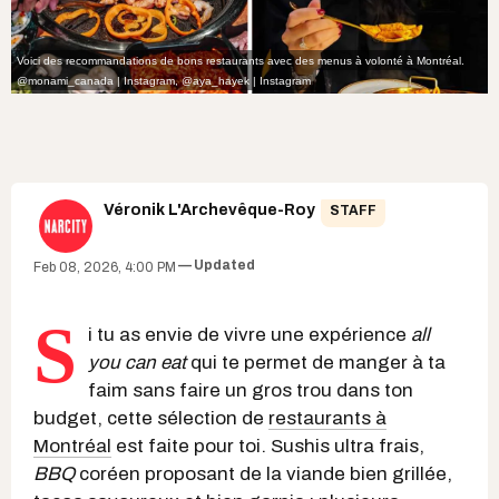
Voici des recommandations de bons restaurants avec des menus à volonté à Montréal.
@monami_canada | Instagram
,
@aya_hayek | Instagram
Véronik L'Archevêque-Roy
STAFF
Updated
Feb 08, 2026, 4:00 PM
S
i tu as envie de vivre une expérience
all
you can eat
qui te permet de manger à ta
faim sans faire un gros trou dans ton
budget, cette sélection de
restaurants à
Montréal
est faite pour toi. Sushis ultra frais,
BBQ
coréen proposant de la viande bien grillée,