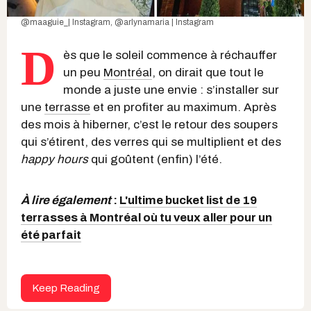
@maaguie_| Instagram
,
@arlynamaria | Instagram
D
ès que le soleil commence à réchauffer
un peu
Montréal
, on dirait que tout le
monde a juste une envie : s’installer sur
une
terrasse
et en profiter au maximum. Après
des mois à hiberner, c’est le retour des soupers
qui s’étirent, des verres qui se multiplient et des
happy hours
qui goûtent (enfin) l’été.
À lire également
:
L'ultime bucket list de 19
terrasses à Montréal où tu veux aller pour un
été parfait
Keep Reading