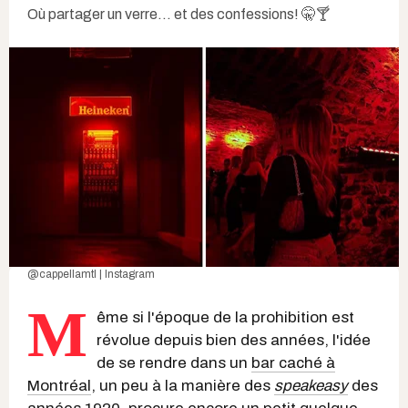
Où partager un verre... et des confessions! 🤫🍸
@cappellamtl | Instagram
M
ême si l'époque de la prohibition est
révolue depuis bien des années, l'idée
de se rendre dans un
bar caché à
Montréal
, un peu à la manière des
speakeasy
des