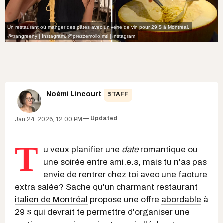
Un restaurant où manger des pâtes avec un verre de vin pour 29 $ à Montréal.
@trangreeny | Instagram
,
@prezzemollo.mtl | Instagram
Noémi Lincourt
STAFF
Updated
Jan 24, 2026, 12:00 PM
T
u veux planifier une
date
romantique ou
une soirée entre ami.e.s, mais tu n'as pas
envie de rentrer chez toi avec une facture
extra salée? Sache qu'un charmant
restaurant
italien de Montréal
propose une offre
abordable
à
29 $ qui devrait te permettre d'organiser une