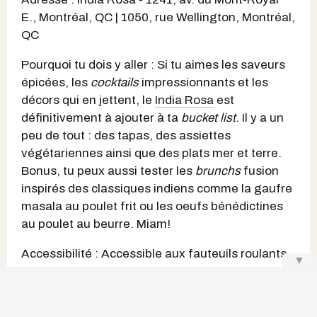
E., Montréal, QC | 1050, rue Wellington, Montréal,
QC
Pourquoi tu dois y aller : Si tu aimes les saveurs
épicées, les
cocktails
impressionnants et les
décors qui en jettent, le
India Rosa
est
définitivement à ajouter à ta
bucket list
. Il y a un
peu de tout : des tapas, des assiettes
végétariennes ainsi que des plats mer et terre.
Bonus, tu peux aussi tester les
brunchs
fusion
inspirés des classiques indiens comme la gaufre
masala au poulet frit ou les oeufs bénédictines
au poulet au beurre. Miam!
Accessibilité : Accessible aux fauteuils roulants
▼
et aux poussettes
Site Web du India Rosa