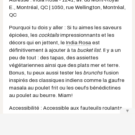
E., Montréal, QC | 1050, rue Wellington, Montréal,
QC
Pourquoi tu dois y aller : Si tu aimes les saveurs
épicées, les
cocktails
impressionnants et les
décors qui en jettent, le
India Rosa
est
définitivement à ajouter à ta
bucket list
. Il y a un
peu de tout : des tapas, des assiettes
végétariennes ainsi que des plats mer et terre.
Bonus, tu peux aussi tester les
brunchs
fusion
inspirés des classiques indiens comme la gaufre
masala au poulet frit ou les oeufs bénédictines
au poulet au beurre. Miam!
Accessibilité : Accessible aux fauteuils roulants
▼
et aux poussettes
Site Web du India Rosa