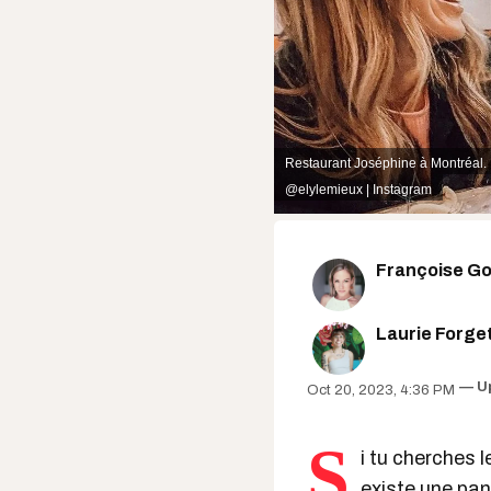
Restaurant Joséphine à Montréal.
@elylemieux | Instagram
Françoise Gou
Laurie Forge
U
Oct 20, 2023, 4:36 PM
S
i tu cherches l
existe une pan