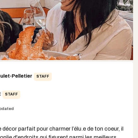
let-Pelletier
STAFF
t
STAFF
pdated
e décor parfait pour charmer l’élu.e de ton coeur, il
oplie d'endroits qui figurent parmi les
meilleurs