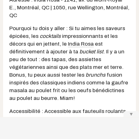
E., Montréal, QC | 1050, rue Wellington, Montréal,
QC
Pourquoi tu dois y aller : Si tu aimes les saveurs
épicées, les
cocktails
impressionnants et les
décors qui en jettent, le
India Rosa
est
définitivement à ajouter à ta
bucket list
. Il y a un
peu de tout : des tapas, des assiettes
végétariennes ainsi que des plats mer et terre.
Bonus, tu peux aussi tester les
brunchs
fusion
inspirés des classiques indiens comme la gaufre
masala au poulet frit ou les oeufs bénédictines
au poulet au beurre. Miam!
Accessibilité : Accessible aux fauteuils roulants
▼
et aux poussettes
Site Web du India Rosa