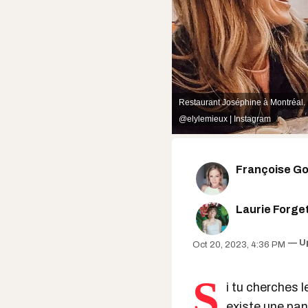
Restaurant Joséphine à Montréal.
@elylemieux | Instagram
Françoise Gou
Laurie Forge
U
Oct 20, 2023, 4:36 PM
S
i tu cherches l
existe une pan