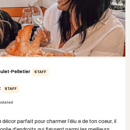
let-Pelletier
STAFF
t
STAFF
pdated
e décor parfait pour charmer l’élu.e de ton coeur, il
oplie d'endroits qui figurent parmi les
meilleurs