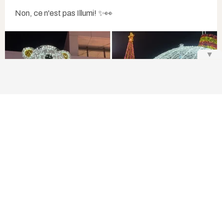
Non, ce n'est pas Illumi! ✨👀
▼
@lafilledelaval | Instagram
,
@lafilledelaval | Instagram
L
a magie
de Noël
s'empare de la ville, et
les
activités gratuites à Laval
sont
particulièrement nombreuses et
excitantes cette année. Parmi celles-ci, un tout