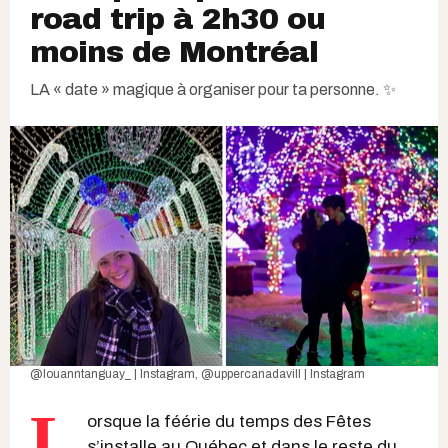
road trip à 2h30 ou
moins de Montréal
LA « date » magique à organiser pour ta personne. ✨
@louanntanguay_ | Instagram
,
@uppercanadavill | Instagram
L
orsque la féérie du temps des Fêtes
s’installe au Québec et dans le reste du