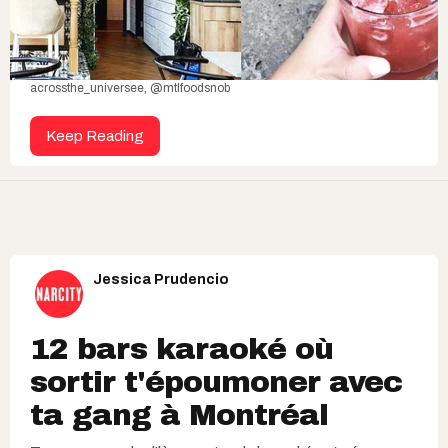
acrossthe_universee, @mtlfoodsnob
Keep Reading
Jessica Prudencio
12 bars karaoké où
sortir t'époumoner avec
ta gang à Montréal