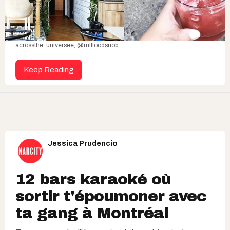
acrossthe_universee, @mtlfoodsnob
Keep Reading
Jessica Prudencio
12 bars karaoké où
sortir t'époumoner avec
ta gang à Montréal