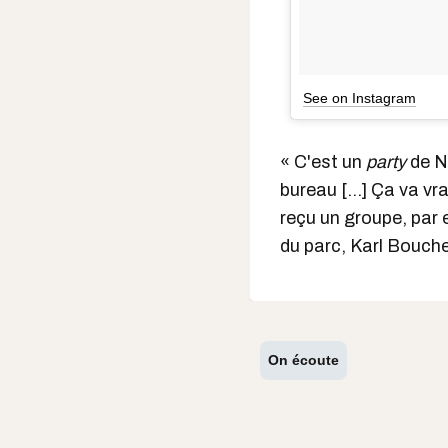
See on Instagram
« C'est un
party
de No
bureau [...] Ça va v
reçu un groupe, par 
du parc, Karl Boucher
On écoute