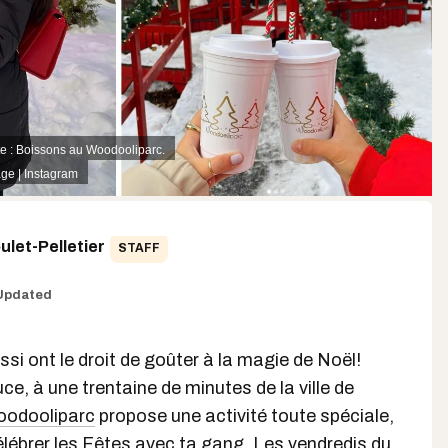
te : Boissons au Woodooliparc.
e | Instagram
let-Pelletier
STAFF
Updated
ssi ont le droit de goûter à la magie de Noël!
ce, à une trentaine de minutes de la ville de
odooliparc
propose une activité toute spéciale,
élébrer les Fêtes
avec ta gang. Les vendredis du