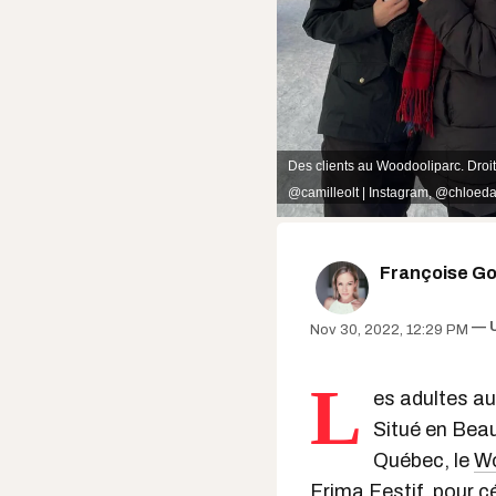
Des clients au Woodooliparc. Droi
@camilleolt | Instagram
,
@chloedag
Françoise Gou
Nov 30, 2022, 12:29 PM
L
es adultes au
Situé en Beau
Québec, le
Wo
Frima Festif, pour
c