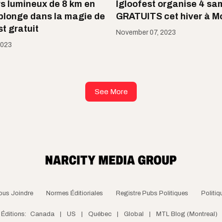
s lumineux de 8 km en
Igloofest organise 4 sa
 plonge dans la magie de
GRATUITS cet hiver à M
st gratuit
November 07, 2023
2023
See More
ous Joindre
Normes Éditioriales
Registre Pubs Politiques
Politiq
Éditions:
Canada
|
US
|
Québec
|
Global
|
MTL Blog (Montreal)