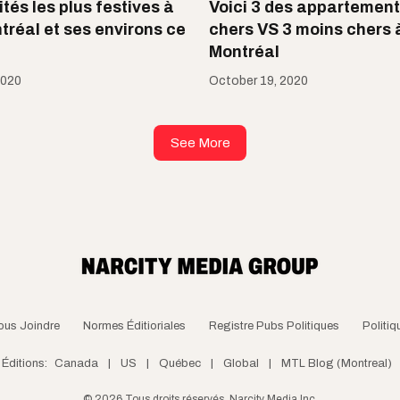
ités les plus festives à
Voici 3 des appartement
tréal et ses environs ce
chers VS 3 moins chers à
Montréal
2020
October 19, 2020
See More
ous Joindre
Normes Éditioriales
Registre Pubs Politiques
Politiq
Éditions:
Canada
|
US
|
Québec
|
Global
|
MTL Blog (Montreal)
©
2026
Tous droits réservés, Narcity Media Inc.