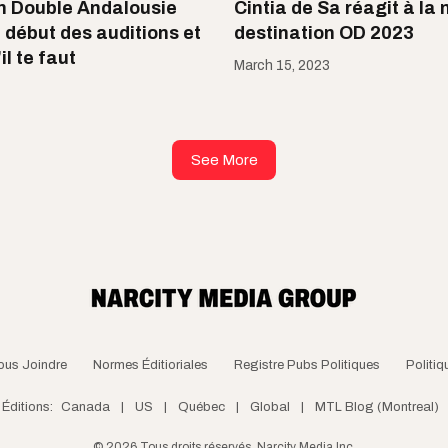
n Double Andalousie
Cintia de Sa réagit à la 
 début des auditions et
destination OD 2023
il te faut
March 15, 2023
See More
ous Joindre
Normes Éditioriales
Registre Pubs Politiques
Politiq
Éditions:
Canada
|
US
|
Québec
|
Global
|
MTL Blog (Montreal)
©
2026
Tous droits réservés, Narcity Media Inc.