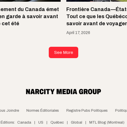
nement du Canada émet
Frontière Canada—États
en garde à savoir avant
Tout ce que les Québéco
 cet été
savoir avant de voyager
April 17, 2026
See More
ous Joindre
Normes Éditioriales
Registre Pubs Politiques
Politiq
Éditions:
Canada
|
US
|
Québec
|
Global
|
MTL Blog (Montreal)