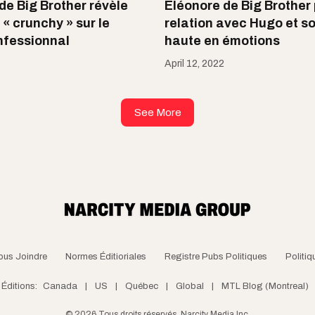
de Big Brother révèle
Éléonore de Big Brother 
 « crunchy » sur le
relation avec Hugo et s
nfessionnal
haute en émotions
April 12, 2022
See More
ous Joindre
Normes Éditioriales
Registre Pubs Politiques
Politiq
Éditions:
Canada
|
US
|
Québec
|
Global
|
MTL Blog (Montreal)
©
2026
Tous droits réservés, Narcity Media Inc.