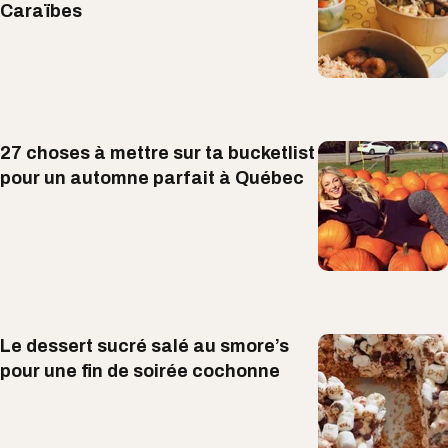
Caraïbes
27 choses à mettre sur ta bucketlist
pour un automne parfait à Québec
Le dessert sucré salé au smore’s
pour une fin de soirée cochonne