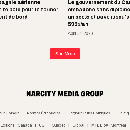
pagnie aérienne
Le gouvernement du C
 te paie pour te former
embauche sans diplôme
nt de bord
un sec.5 et paye jusqu'à
595$/an
April 14, 2026
See More
ous Joindre
Normes Éditioriales
Registre Pubs Politiques
Politiq
Éditions:
Canada
|
US
|
Québec
|
Global
|
MTL Blog (Montreal)