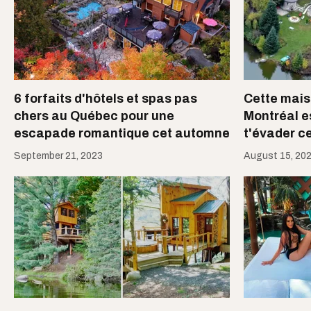
6 forfaits d'hôtels et spas pas
Cette mais
chers au Québec pour une
Montréal es
escapade romantique cet automne
t'évader c
September 21, 2023
August 15, 20