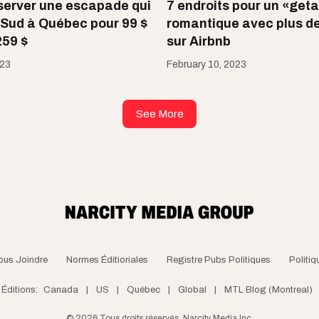
server une escapade qui
7 endroits pour un «get
e Sud à Québec pour 99 $
romantique avec plus de
259 $
sur Airbnb
023
February 10, 2023
See More
ous Joindre
Normes Éditioriales
Registre Pubs Politiques
Politiq
Éditions:
Canada
|
US
|
Québec
|
Global
|
MTL Blog (Montreal)
©
2026
Tous droits réservés, Narcity Media Inc.