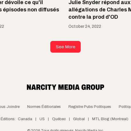
r dévoile ce qu'il
Julie Snyder répond aux
s épisodes non diffusés
allégations de Charles 
contre la prod d'OD
022
October 24, 2022
See More
ous Joindre
Normes Éditioriales
Registre Pubs Politiques
Politiq
Éditions:
Canada
|
US
|
Québec
|
Global
|
MTL Blog (Montreal)
©
2026
Tous droits réservés, Narcity Media Inc.