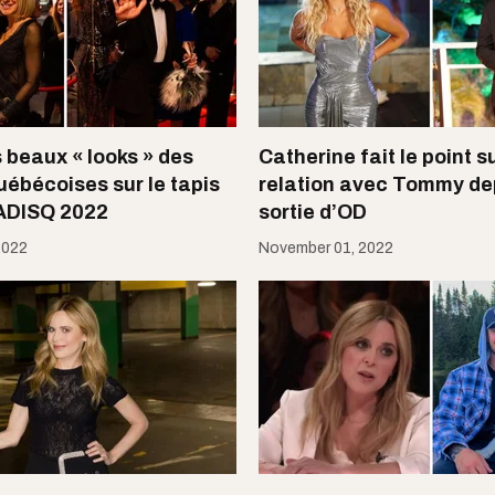
 beaux « looks » des
Catherine fait le point s
uébécoises sur le tapis
relation avec Tommy dep
'ADISQ 2022
sortie d’OD
2022
November 01, 2022