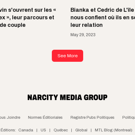
in s'ouvrent sur les «
Bianka et Cedric de L'île
x », leur parcours et
nous confient où ils en 
 de couple
leur relation
May 29, 2023
See More
ous Joindre
Normes Éditioriales
Registre Pubs Politiques
Politiq
Éditions:
Canada
|
US
|
Québec
|
Global
|
MTL Blog (Montreal)